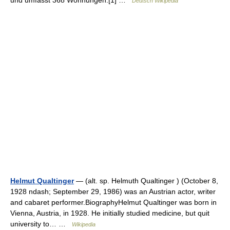
und umfasst 368 Wohnungen.[1] …
Deutsch Wikipedia
Helmut Qualtinger
— (alt. sp. Helmuth Qualtinger ) (October 8,
1928 ndash; September 29, 1986) was an Austrian actor, writer
and cabaret performer.BiographyHelmut Qualtinger was born in
Vienna, Austria, in 1928. He initially studied medicine, but quit
university to… …
Wikipedia