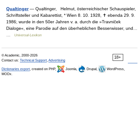
Qualtinger
— Quạltinger, Helmut, österreichischer Schauspieler,
Schriftsteller und Kabarettist, * Wien 8. 10. 1928, ✝ ebenda 29. 9.
1986; wurde in den 50er Jahren v. a. durch die »Travniček
Dialoge«, eine Parodie auf den überheblichen Besserwisser, und…
…
Universal-Lexikon
© Academic, 2000-2026
18+
Contact us:
Technical Support
,
Advertising
Dictionaries export
, created on PHP,
Joomla,
Drupal,
WordPress,
MODx.