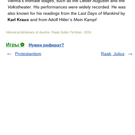
Vienna’s intimate stages, such as the Lieber Augustin and the
Volkstheater
. His performances were widely recorded. He was
also known for his readings from the
Last Days of Mankind
by
Karl Kraus
and from Adolf Hitler’s
Mein Kampf
.
Historical dictionary of Austria
.
Paula Sutter Fichtner
.
2014
.
Игры ⚽
Нужен реферат?
Protestantism
Raab, Julius